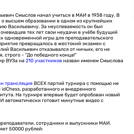
евич Смыслов начал учиться в МАИ в 1938 году. В
м о высшем образовании в одном из крупнейших
ию Васильевичу. За неуспеваемость он был
 очевидцев тех лет свои неудачи в учёбе будущий
ах одновременной игры для преподавательского
приятие превращалось в жестокий экзамен с
лий Васильевич отказывался от ничьих, его не
 строго - "До победного конца!"
ир ВУЗа на
210 участников
назван именем Смыслова
йн трансляция
ВСЕХ партий турнира с помощью не
idChess, разработанного и внедренного
тута. На турнире впервые будет опробован новый
ИИ автоматически готовит минутные видео с
преподаватели, сотрудники и выпускники МАИ.
яет 50000 рублей: