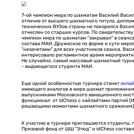
7-ой чемпион мира по шахматам Василий Василь
отличие от высшего шахматного титула, дипло
технических ВУЗов страны не покорился Васил
отчислен со старших курсов. По свидетельству
чемпион мира по шахматам "закрывал" в сеанс
состава МАИ. Дружеское по форме и сути меро
"незачетами" для всех участников сеанса. Васи
интересовало регламентное время мероприятия,
Не случайно, самый массовый шахматный турн
- выдающегося студента МАИ.
Еще одной особенностью турнира станет
онла
имеющего аналогов в мире шахмат приложения 
выпускниками Московского авиационного инсти
функционал от idChess с хайлайтами партий (
решающими моментами шахматного сражения)
К участию в турнире приглашаются студенты, 
Призовой фонд от ШШ "Этюд" и idChess составл