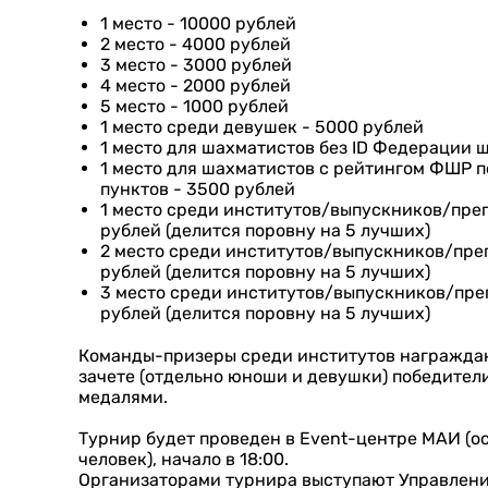
1 место - 10000 рублей
2 место - 4000 рублей
3 место - 3000 рублей
4 место - 2000 рублей
5 место - 1000 рублей
1 место среди девушек - 5000 рублей
1 место для шахматистов без ID Федерации 
1 место для шахматистов с рейтингом ФШР по 
пунктов - 3500 рублей
1 место среди институтов/выпускников/преп
рублей (делится поровну на 5 лучших)
2 место среди институтов/выпускников/преп
рублей (делится поровну на 5 лучших)
3 место среди институтов/выпускников/преп
рублей (делится поровну на 5 лучших)
Команды-призеры среди институтов награждаю
зачете (отдельно юноши и девушки) победител
медалями.
Турнир будет проведен в Event-центре МАИ (ос
человек), начало в 18:00.
Организаторами турнира выступают Управлени