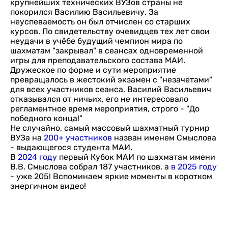
крупнейших технических ВУЗов страны не
покорился Василию Васильевичу. За
неуспеваемость он был отчислен со старших
курсов. По свидетельству очевидцев тех лет свои
неудачи в учёбе будущий чемпион мира по
шахматам "закрывал" в сеансах одновременной
игры для преподавательского состава МАИ.
Дружеское по форме и сути мероприятие
превращалось в жестокий экзамен с "незачетами"
для всех участников сеанса. Василий Васильевич
отказывался от ничьих, его не интересовало
регламентное время мероприятия, строго - "До
победного конца!"
Не случайно, самый массовый шахматный турнир
ВУЗа на
200+ участников
назван именем Смыслова
- выдающегося студента МАИ.
В
2024 году
первый Кубок МАИ по шахматам имени
В.В. Смыслова собрал 187 участников, а
в 2025 году
- уже 205! Вспоминаем яркие моменты в коротком
энергичном видео!